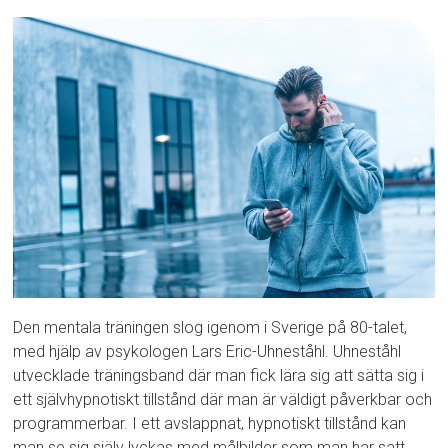
Den mentala träningen slog igenom i Sverige på 80-talet,
med hjälp av psykologen Lars Eric-Uhneståhl. Uhneståhl
utvecklade träningsband där man fick lära sig att sätta sig i
ett självhypnotiskt tillstånd där man är väldigt påverkbar och
programmerbar. I ett avslappnat, hypnotiskt tillstånd kan
man se sig själv lyckas med målbilder som man har satt