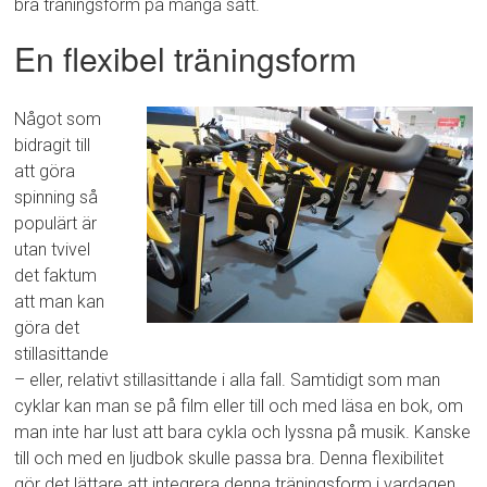
bra träningsform på många sätt.
En flexibel träningsform
Något som
bidragit till
att göra
spinning så
populärt är
utan tvivel
det faktum
att man kan
göra det
stillasittande
– eller, relativt stillasittande i alla fall. Samtidigt som man
cyklar kan man se på film eller till och med läsa en bok, om
man inte har lust att bara cykla och lyssna på musik. Kanske
till och med en ljudbok skulle passa bra. Denna flexibilitet
gör det lättare att integrera denna träningsform i vardagen,