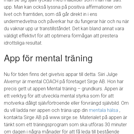
upp. Man kan också lyssna på positiva affirmationer om
livet och framtiden, som då går direkt in i ens
undermedvetna och påverkar hur du fungerar här och nu när
du vaknar upp ur transtillståndet. Det kan bland annat vara
väldigt effektivt för att optimera förmågan att prestera
idrottsliga resultat.
App för mental träning
Nu för tiden finns det givetvis appar till detta. Siiri Julge
Alvemyr är mental COACH på företaget Sirge AB. Hon har
precis gett ut appen Mental träning – grundkurs. Appen är
ett verktyg för att utveckla mental styrka som för att
motverka dåligt självförtroende eller förvrängd självbild. Om
du vill ladda ner appen och träna upp din
mentala hälsa
,
kontakta Sirge AB på www.sirge.se. Materialet på appen är
tänkt som ett träningsprogram som ska utföras 30 minuter
om dagen i några månader för att få leda till bestående