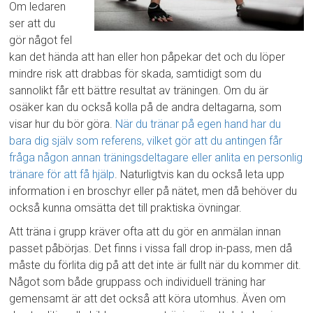
Om ledaren
ser att du
gör något fel
kan det hända att han eller hon påpekar det och du löper
mindre risk att drabbas för skada, samtidigt som du
sannolikt får ett bättre resultat av träningen. Om du är
osäker kan du också kolla på de andra deltagarna, som
visar hur du bör göra.
När du tränar på egen hand har du
bara dig själv som referens, vilket gör att du antingen får
fråga någon annan träningsdeltagare eller anlita en personlig
tränare för att få hjälp
. Naturligtvis kan du också leta upp
information i en broschyr eller på nätet, men då behöver du
också kunna omsätta det till praktiska övningar.
Att träna i grupp kräver ofta att du gör en anmälan innan
passet påbörjas. Det finns i vissa fall drop in-pass, men då
måste du förlita dig på att det inte är fullt när du kommer dit.
Något som både gruppass och individuell träning har
gemensamt är att det också att köra utomhus. Även om