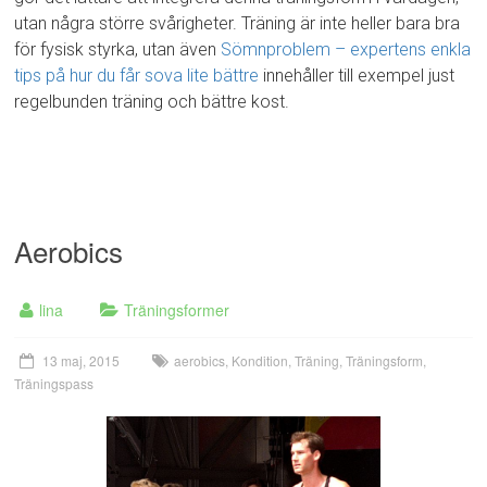
utan några större svårigheter. Träning är inte heller bara bra
för fysisk styrka, utan även
Sömnproblem – expertens enkla
tips på hur du får sova lite bättre
innehåller till exempel just
regelbunden träning och bättre kost.
Aerobics
lina
Träningsformer
13 maj, 2015
aerobics
,
Kondition
,
Träning
,
Träningsform
,
Träningspass