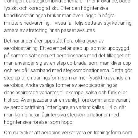
träningen, då stegkombinationerna blir mer krävande, både
fysiskt och koreografiskt. Efter den högintensiva
konditionsträningen brukar man även lägga in några
minuters nedvarvning. I vissa fall följs detta av styrketräning,
annars av stretching innan passet avslutas.
Det har under åren uppstått flera olika typer av
aerobicsträning. Ett exempel är step up, som är uppbyggd
på samma sätt som ett aerobicspass med det tillägget att
man använder sig av en step up-bräda, som man kliver upp
och ner på i samband med stegkombinationerna. Detta gör
step up till en träningsform som är mer fysiskt krävande än
aerobics. Andra vanliga former av aerobicsträning är
dansinspirerade varianter, till exempel salsa och funk eller
hiphop. Även jazzdans är en vanligt förekommande variant
av aerobicsträning. Ytterligare en variant kallas Hi/Lo, där
man kombinerar lågintensiva stegkombinationer med
högintensiva rörelser som hopp.
Om du tycker att aerobics verkar vara en träningsform som