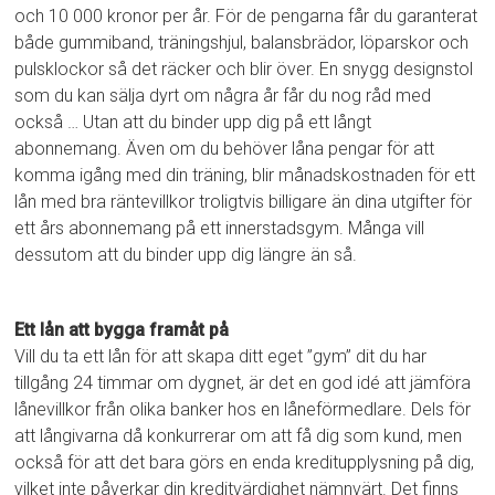
och 10 000 kronor per år. För de pengarna får du garanterat
både gummiband, träningshjul, balansbrädor, löparskor och
pulsklockor så det räcker och blir över. En snygg designstol
som du kan sälja dyrt om några år får du nog råd med
också … Utan att du binder upp dig på ett långt
abonnemang. Även om du behöver låna pengar för att
komma igång med din träning, blir månadskostnaden för ett
lån med bra räntevillkor troligtvis billigare än dina utgifter för
ett års abonnemang på ett innerstadsgym. Många vill
dessutom att du binder upp dig längre än så.
Ett lån att bygga framåt på
Vill du ta ett lån för att skapa ditt eget ”gym” dit du har
tillgång 24 timmar om dygnet, är det en god idé att jämföra
lånevillkor från olika banker hos en låneförmedlare. Dels för
att långivarna då konkurrerar om att få dig som kund, men
också för att det bara görs en enda kreditupplysning på dig,
vilket inte påverkar din kreditvärdighet nämnvärt. Det finns