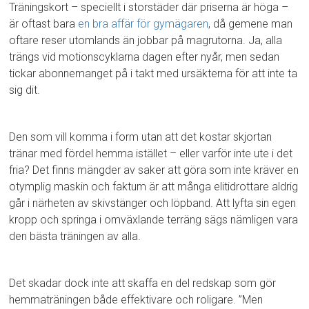
Träningskort – speciellt i storstäder där priserna är höga –
är oftast bara
en bra affär för gymägaren
, då gemene man
oftare reser utomlands än jobbar på magrutorna. Ja, alla
trängs vid motionscyklarna dagen efter nyår, men sedan
tickar abonnemanget på i takt med ursäkterna för att inte ta
sig dit.
Den som vill komma i form utan att det kostar skjortan
tränar med fördel hemma istället – eller varför inte ute i det
fria? Det finns mängder av saker att göra som inte kräver en
otymplig maskin och faktum är att många elitidrottare aldrig
går i närheten av skivstänger och löpband. Att lyfta sin egen
kropp och springa i omväxlande terräng sägs nämligen vara
den bästa träningen av alla.
Det skadar dock inte att skaffa en del redskap som gör
hemmaträningen både effektivare och roligare. ”Men