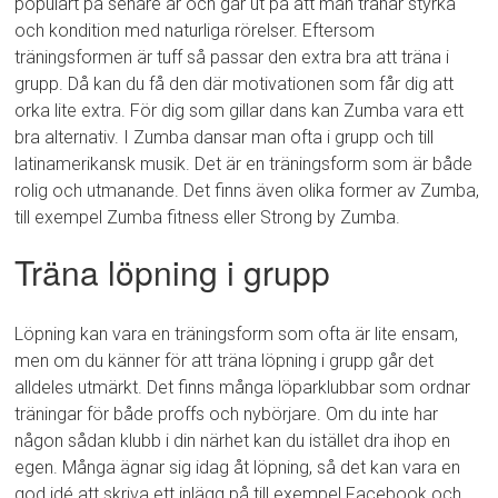
populärt på senare år och går ut på att man tränar styrka
och kondition med naturliga rörelser. Eftersom
träningsformen är tuff så passar den extra bra att träna i
grupp. Då kan du få den där motivationen som får dig att
orka lite extra. För dig som gillar dans kan Zumba vara ett
bra alternativ. I Zumba dansar man ofta i grupp och till
latinamerikansk musik. Det är en träningsform som är både
rolig och utmanande. Det finns även olika former av Zumba,
till exempel Zumba fitness eller Strong by Zumba.
Träna löpning i grupp
Löpning kan vara en träningsform som ofta är lite ensam,
men om du känner för att träna löpning i grupp går det
alldeles utmärkt. Det finns många löparklubbar som ordnar
träningar för både proffs och nybörjare. Om du inte har
någon sådan klubb i din närhet kan du istället dra ihop en
egen. Många ägnar sig idag åt löpning, så det kan vara en
god idé att skriva ett inlägg på till exempel Facebook och