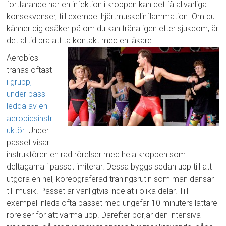
fortfarande har en infektion i kroppen kan det få allvarliga
konsekvenser, till exempel hjärtmuskelinflammation. Om du
känner dig osäker på om du kan träna igen efter sjukdom, är
det alltid bra att ta kontakt med en läkare.
Aerobics
tränas oftast
i grupp,
under pass
ledda av en
aerobicsinstr
uktör
. Under
passet visar
instruktören en rad rörelser med hela kroppen som
deltagarna i passet imiterar. Dessa byggs sedan upp till att
utgöra en hel, koreograferad träningsrutin som man dansar
till musik. Passet är vanligtvis indelat i olika delar. Till
exempel inleds ofta passet med ungefär 10 minuters lättare
rörelser för att värma upp. Därefter börjar den intensiva