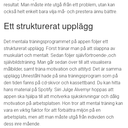
resultat. Man måste inte utgå ifrån ett problem, utan kan
också helt enkelt bara vilja må- och prestera ännu bättre.
Ett strukturerat upplägg
Det mentala träningsprogrammet på appen följer ett
strukturerat upplägg. Först tränar man på att slappna av
muskulärt och mentalt. Sedan följer självförtroende-,och
självbildsträning. Man går sedan över till att visualisera
målbilder, samt träna motivation och attityd. Det är samma
upplägg Uhneståhl hade på sina träningsprogram som på
den tiden fanns på cd-skivor och kassettband. Du kan hitta
hans material på Spotify. Siiri Julge Alvemyr hoppas att
appen ska hjälpa till att motverka sjukskrivningar och dålig
motivation på arbetsplatsen. Hon tror att mental träning kan
vara en viktig faktor för att förbättra miljön på en
arbetsplats, men att man måste utgå från individen och
dess inre mående.