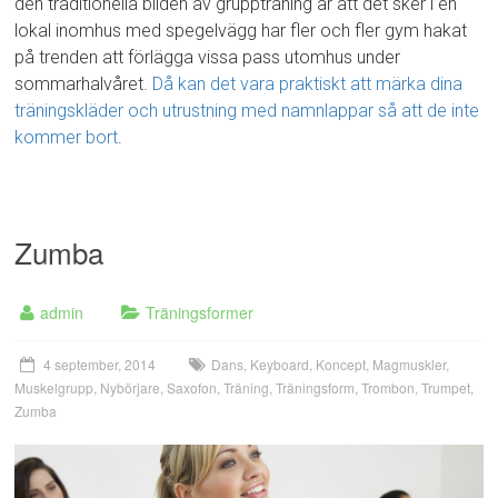
den traditionella bilden av gruppträning är att det sker i en
lokal inomhus med spegelvägg har fler och fler gym hakat
på trenden att förlägga vissa pass utomhus under
sommarhalvåret.
Då kan det vara praktiskt att märka dina
träningskläder och utrustning med namnlappar så att de inte
kommer bort
.
Zumba
admin
Träningsformer
4 september, 2014
Dans
,
Keyboard
,
Koncept
,
Magmuskler
,
Muskelgrupp
,
Nybörjare
,
Saxofon
,
Träning
,
Träningsform
,
Trombon
,
Trumpet
,
Zumba