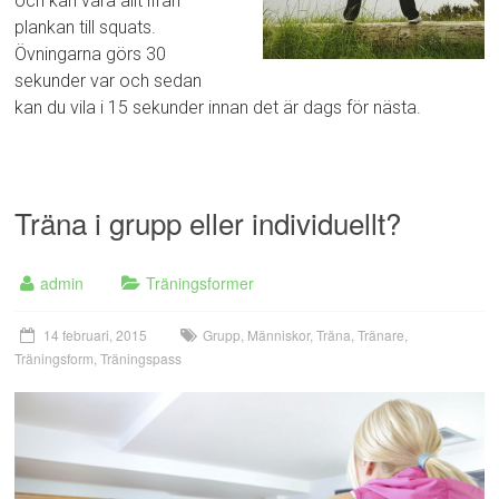
och kan vara allt ifrån
plankan till squats.
Övningarna görs 30
sekunder var och sedan
kan du vila i 15 sekunder innan det är dags för nästa.
Träna i grupp eller individuellt?
admin
Träningsformer
14 februari, 2015
Grupp
,
Människor
,
Träna
,
Tränare
,
Träningsform
,
Träningspass