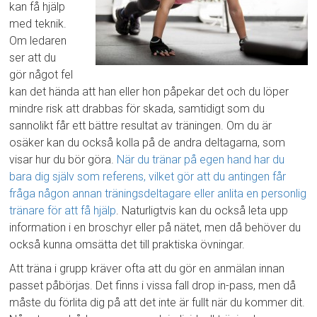
kan få hjälp
med teknik.
Om ledaren
ser att du
gör något fel
kan det hända att han eller hon påpekar det och du löper
mindre risk att drabbas för skada, samtidigt som du
sannolikt får ett bättre resultat av träningen. Om du är
osäker kan du också kolla på de andra deltagarna, som
visar hur du bör göra.
När du tränar på egen hand har du
bara dig själv som referens, vilket gör att du antingen får
fråga någon annan träningsdeltagare eller anlita en personlig
tränare för att få hjälp
. Naturligtvis kan du också leta upp
information i en broschyr eller på nätet, men då behöver du
också kunna omsätta det till praktiska övningar.
Att träna i grupp kräver ofta att du gör en anmälan innan
passet påbörjas. Det finns i vissa fall drop in-pass, men då
måste du förlita dig på att det inte är fullt när du kommer dit.