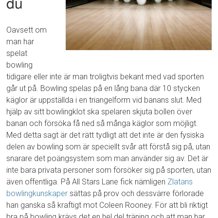
du
Oavsett om
man har
spelat
bowling
tidigare eller inte är man troligtvis bekant med vad sporten
går ut på. Bowling spelas på en lång bana där 10 stycken
käglor är uppställda i en triangelform vid banans slut. Med
hjälp av sitt bowlingklot ska spelaren skjuta bollen över
banan och försöka få ned så många käglor som möjligt.
Med detta sagt är det rätt tydligt att det inte är den fysiska
delen av bowling som är speciellt svår att förstå sig på, utan
snarare det poängsystem som man använder sig av. Det är
inte bara privata personer som försöker sig på sporten, utan
även offentliga. På All Stars Lane fick nämligen
Zlatans
bowlingkunskaper
sättas på prov och dessvärre förlorade
han ganska så kraftigt mot Coleen Rooney. För att bli riktigt
bra på bowling krävs det en hel del träning och att man har