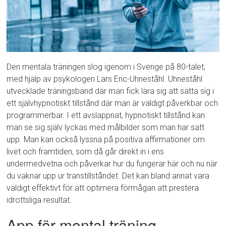
Den mentala träningen slog igenom i Sverige på 80-talet,
med hjälp av psykologen Lars Eric-Uhneståhl. Uhneståhl
utvecklade träningsband där man fick lära sig att sätta sig i
ett självhypnotiskt tillstånd där man är väldigt påverkbar och
programmerbar. I ett avslappnat, hypnotiskt tillstånd kan
man se sig själv lyckas med målbilder som man har satt
upp. Man kan också lyssna på positiva affirmationer om
livet och framtiden, som då går direkt in i ens
undermedvetna och påverkar hur du fungerar här och nu när
du vaknar upp ur transtillståndet. Det kan bland annat vara
väldigt effektivt för att optimera förmågan att prestera
idrottsliga resultat.
App för mental träning