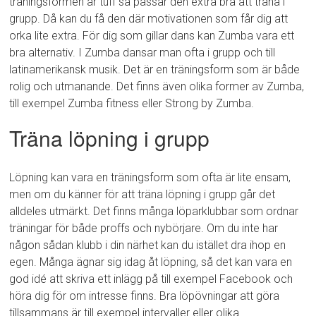
träningsformen är tuff så passar den extra bra att träna i
grupp. Då kan du få den där motivationen som får dig att
orka lite extra. För dig som gillar dans kan Zumba vara ett
bra alternativ. I Zumba dansar man ofta i grupp och till
latinamerikansk musik. Det är en träningsform som är både
rolig och utmanande. Det finns även olika former av Zumba,
till exempel Zumba fitness eller Strong by Zumba.
Träna löpning i grupp
Löpning kan vara en träningsform som ofta är lite ensam,
men om du känner för att träna löpning i grupp går det
alldeles utmärkt. Det finns många löparklubbar som ordnar
träningar för både proffs och nybörjare. Om du inte har
någon sådan klubb i din närhet kan du istället dra ihop en
egen. Många ägnar sig idag åt löpning, så det kan vara en
god idé att skriva ett inlägg på till exempel Facebook och
höra dig för om intresse finns. Bra löpövningar att göra
tillsammans är till exempel intervaller eller olika