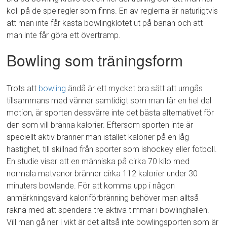
koll på de spelregler som finns. En av reglerna är naturligtvis
att man inte får kasta bowlingklotet ut på banan och att
man inte får göra ett övertramp.
Bowling som träningsform
Trots att
bowling
ändå är ett mycket bra sätt att umgås
tillsammans med vänner samtidigt som man får en hel del
motion, är sporten dessvärre inte det bästa alternativet för
den som vill bränna kalorier. Eftersom sporten inte är
speciellt aktiv bränner man istället kalorier på en låg
hastighet, till skillnad från sporter som ishockey eller fotboll.
En studie visar att en människa på cirka 70 kilo med
normala matvanor bränner cirka 112 kalorier under 30
minuters bowlande. För att komma upp i någon
anmärkningsvärd kaloriförbränning behöver man alltså
räkna med att spendera tre aktiva timmar i bowlinghallen.
Vill man gå ner i vikt är det alltså inte bowlingsporten som är