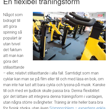
En flexibel träningsform
Något som
bidragit till
att göra
spinning så
populärt är
utan tvivel
det faktum
att man kan
göra det
stillasittande
– eller, relativt stillasittande i alla fall. Samtidigt som man
cyklar kan man se på film eller till och med läsa en bok, om
man inte har lust att bara cykla och lyssna på musik. Kanske
till och med en ljudbok skulle passa bra. Denna flexibilitet
gör det lättare att integrera denna träningsform i vardagen,
utan några större svårigheter. Träning är inte heller bara bra
för fysisk styrka, utan även
Sömnproblem – expertens enkla