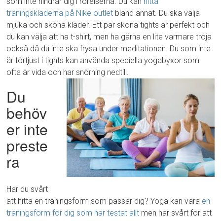
som inte hindrar dig i rörelserna. Du kan
hitta
träningskläderna på Nike outlet
bland annat. Du ska välja
mjuka och sköna kläder. Ett par sköna tights är perfekt och
du kan välja att ha t-shirt, men ha gärna en lite varmare tröja
också då du inte ska frysa under meditationen. Du som inte
är förtjust i tights kan använda speciella yogabyxor som
ofta är vida och har snörning nedtill.
Du
behöv
er inte
preste
ra
Har du svårt
att hitta en träningsform som passar dig? Yoga kan vara
en
träningsform för dig som har testat allt
men har svårt för att