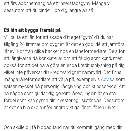
ett års abonnemang på ett innerstadsgym. Många vill
dessutom att du binder upp dig längre än så.
Ett lån att bygga framåt på
Vill du ta ett lån för att skapa ditt eget ”gym” dit du har
tillgång 24 timmar om dygnet, är det en god idé att jämföra
lånevillkor från olika banker hos en låneförmedlare. Dels för
att långivarna då konkurrerar om att få dig som kund, men
också för att det bara görs en enda kreditupplysning på dig,
vilket inte påverkar din kreditvärdighet nämnvärt. Det finns
många låneförmedlare att välja på, exempelvis
Advisa
som
satsar mycket på personlig rådgivning och kundservice. Att
ha någon som guidar dig genom lånedjungeln är en stor
fördel som kan gynna din investering i slutändan. Dessutom
är det en bra skola inför andra viktiga lånetillfällen i livet.
Och skulle du få blodad tand när du kommit igång med din