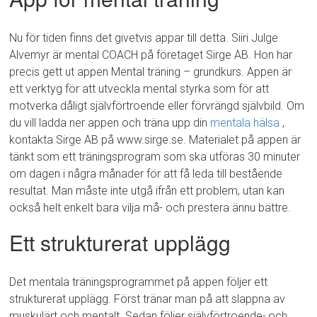
Nu för tiden finns det givetvis appar till detta. Siiri Julge
Alvemyr är mental COACH på företaget Sirge AB. Hon har
precis gett ut appen Mental träning – grundkurs. Appen är
ett verktyg för att utveckla mental styrka som för att
motverka dåligt självförtroende eller förvrängd självbild. Om
du vill ladda ner appen och träna upp din
mentala hälsa
,
kontakta Sirge AB på www.sirge.se. Materialet på appen är
tänkt som ett träningsprogram som ska utföras 30 minuter
om dagen i några månader för att få leda till bestående
resultat. Man måste inte utgå ifrån ett problem, utan kan
också helt enkelt bara vilja må- och prestera ännu bättre.
Ett strukturerat upplägg
Det mentala träningsprogrammet på appen följer ett
strukturerat upplägg. Först tränar man på att slappna av
muskulärt och mentalt. Sedan följer självförtroende-,och