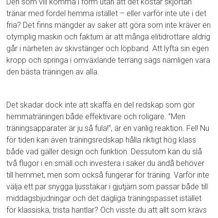
Den som vill komma i form utan att det kostar skjortan
tränar med fördel hemma istället – eller varför inte ute i det
fria? Det finns mängder av saker att göra som inte kräver en
otymplig maskin och faktum är att många elitidrottare aldrig
går i närheten av skivstänger och löpband. Att lyfta sin egen
kropp och springa i omväxlande terräng sägs nämligen vara
den bästa träningen av alla.
Det skadar dock inte att skaffa en del redskap som gör
hemmaträningen både effektivare och roligare. ”Men
träningsapparater är ju så fula!”, är en vanlig reaktion. Fel! Nu
för tiden kan även träningsredskap hålla riktigt hög klass
både vad gäller design och funktion. Dessutom kan du slå
två flugor i en smäll och investera i saker du ändå behöver
till hemmet, men som också fungerar för träning. Varför inte
välja ett par snygga ljusstakar i gjutjärn som passar både till
middagsbjudningar och det dagliga träningspasset istället
för klassiska, trista hantlar? Och visste du att allt som krävs