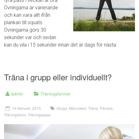
fyra pass i veckan är bra.
Övningarna är varierande
och kan vara allt ifrån
plankan till squats.
Övningarna görs 30
sekunder var och sedan
kan du vila i 15 sekunder innan det är dags för nästa.
Träna i grupp eller individuellt?
admin
Träningsformer
14 februari, 2015
Grupp
,
Människor
,
Träna
,
Tränare
,
Träningsform
,
Träningspass