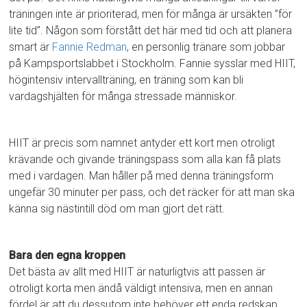
träningen inte är prioriterad, men för många är ursäkten ”för
lite tid”. Någon som förstått det här med tid och att planera
smart är
Fannie Redman
, en personlig tränare som jobbar
på Kampsportslabbet i Stockholm. Fannie sysslar med HIIT,
högintensiv intervallträning, en träning som kan bli
vardagshjälten för många stressade människor.
HIIT är precis som namnet antyder ett kort men otroligt
krävande och givande träningspass som alla kan få plats
med i vardagen. Man håller på med denna träningsform
ungefär 30 minuter per pass, och det räcker för att man ska
känna sig nästintill död om man gjort det rätt.
Bara den egna kroppen
Det bästa av allt med HIIT är naturligtvis att passen är
otroligt korta men ändå väldigt intensiva, men en annan
fördel är att du dessutom inte behöver ett enda redskap,