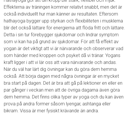
Hathayoga gör att din kropp blir stark, flexibel och mjuk.
Effekterna av träningen kommer relativt snabbt, men det är
också individuellt hur man känner av resultaten. Eftersom
hathayoga bygger upp styrkan och flexibiliteten i musklerna
blir det också lättare för energierna att flöda fritt och lättare.
Detta i sin tur förebygger sjukdomar och lindrar symptom
som vi kan ha på grund av sjukdomar. För att få effekt av
yogan är det viktigt att vi är närvarande och observerar vad
som händer med kroppen och psyket då vi tränar. Yogans
kraft ligger i att vi lär oss att vara närvarande och andas.
När du väl har lärt dig övningar kan du göra dem hemma
också. Att börja dagen med några övningar är en mycket
bra start på dagen. Det är bra att gå på lektioner en eller en
par gånger i veckan men att de övriga dagarna även göra
dem hemma. Det finns olika typer av yoga och du kan även
prova på andra former såsom lyengar, ashtanga eller
bikram. Vissa är mer fysiskt krävande än andra.