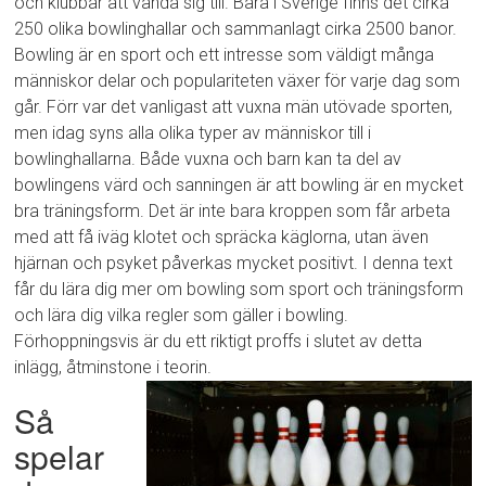
och klubbar att vända sig till. Bara i Sverige finns det cirka
250 olika bowlinghallar och sammanlagt cirka 2500 banor.
Bowling är en sport och ett intresse som väldigt många
människor delar och populariteten växer för varje dag som
går. Förr var det vanligast att vuxna män utövade sporten,
men idag syns alla olika typer av människor till i
bowlinghallarna. Både vuxna och barn kan ta del av
bowlingens värd och sanningen är att bowling är en mycket
bra träningsform. Det är inte bara kroppen som får arbeta
med att få iväg klotet och spräcka käglorna, utan även
hjärnan och psyket påverkas mycket positivt. I denna text
får du lära dig mer om bowling som sport och träningsform
och lära dig vilka regler som gäller i bowling.
Förhoppningsvis är du ett riktigt proffs i slutet av detta
inlägg, åtminstone i teorin.
Så
spelar