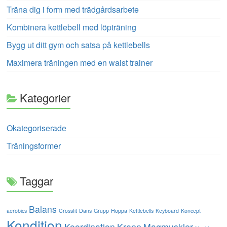
Träna dig i form med trädgårdsarbete
Kombinera kettlebell med löpträning
Bygg ut ditt gym och satsa på kettlebells
Maximera träningen med en waist trainer
Kategorier
Okategoriserade
Träningsformer
Taggar
Balans
aerobics
Crossfit
Dans
Grupp
Hoppa
Kettlebells
Keyboard
Koncept
Kondition
Koordination
Kropp
Magmuskler