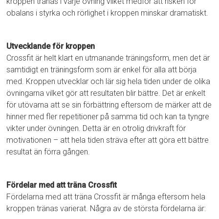
kroppen tränas i varje övning vilket medför att risken för
obalans i styrka och rörlighet i kroppen minskar dramatiskt.
Utvecklande för kroppen
Crossfit är helt klart en utmanande träningsform, men det är
samtidigt en träningsform som är enkel för alla att börja
med. Kroppen utvecklar och lär sig hela tiden under de olika
övningarna vilket gör att resultaten blir bättre. Det är enkelt
för utövarna att se sin förbättring eftersom de märker att de
hinner med fler repetitioner på samma tid och kan ta tyngre
vikter under övningen. Detta är en otrolig drivkraft för
motivationen – att hela tiden sträva efter att göra ett bättre
resultat än förra gången.
Fördelar med att träna Crossfit
Fördelarna med att träna Crossfit är många eftersom hela
kroppen tränas varierat. Några av de största fördelarna är: