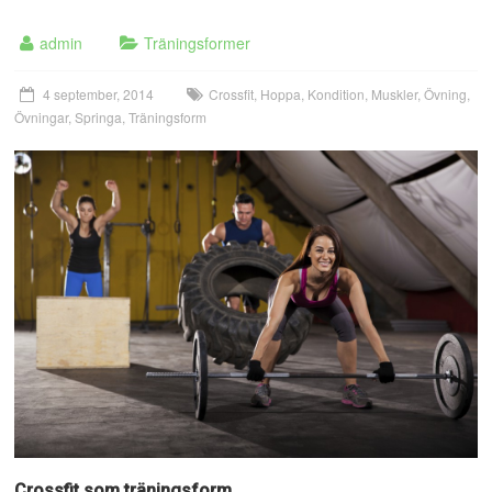
admin
Träningsformer
4 september, 2014
Crossfit
,
Hoppa
,
Kondition
,
Muskler
,
Övning
,
Övningar
,
Springa
,
Träningsform
Crossfit som träningsform