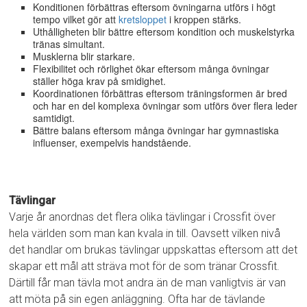
Konditionen förbättras eftersom övningarna utförs i högt
tempo vilket gör att
kretsloppet
i kroppen stärks.
Uthålligheten blir bättre eftersom kondition och muskelstyrka
tränas simultant.
Musklerna blir starkare.
Flexibilitet och rörlighet ökar eftersom många övningar
ställer höga krav på smidighet.
Koordinationen förbättras eftersom träningsformen är bred
och har en del komplexa övningar som utförs över flera leder
samtidigt.
Bättre balans eftersom många övningar har gymnastiska
influenser, exempelvis handstående.
Tävlingar
Varje år anordnas det flera olika tävlingar i Crossfit över
hela världen som man kan kvala in till. Oavsett vilken nivå
det handlar om brukas tävlingar uppskattas eftersom att det
skapar ett mål att sträva mot för de som tränar Crossfit.
Därtill får man tävla mot andra än de man vanligtvis är van
att möta på sin egen anläggning. Ofta har de tävlande