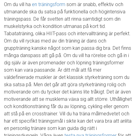
Om du vill ha
en träningsform
som är snabb, effektiv och
utmanande ska du satsa på funktionella och högintensiva
träningspass. De får svetten att rinna samtidigt som din
muskelstyrka och kondition utmanas på kort tid.
Tabataträning, olika HIIT-pass och intervallträning är perfekt.
Om du vill ryckas med av din träning är dans och
gruppträning kanske något som kan passa dig bra. Det finns
många danspass att gå på. Om du vill ha rörelse och gå in i
dig själv är även promenader och löpning träningsformer
som kan vara passande. Är ditt mål att få mer
väldefinierade muskler är det klassisk styrketräning som du
ska satsa på. Men det går att göra styrketräning rolig och
motiverande om du tycker det känns lite tråkigt. Det är även
motiverande att se musklerna växa sig allt större. Uthållighet
och konditionsträning får du av löpning, cykling eller genom
att stå på en crosstrainer. Vill du ha träna målmedvetet och
har ett specifikt träningsmål i sikte kan det vara bra att anlita
en personlig tränare som kan guida dig rätt i
träningsdjungeln. Våga även
testa nya träningsformer
för att