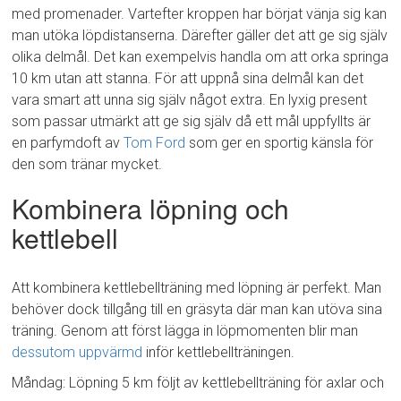
med promenader. Vartefter kroppen har börjat vänja sig kan
man utöka löpdistanserna. Därefter gäller det att ge sig själv
olika delmål. Det kan exempelvis handla om att orka springa
10 km utan att stanna. För att uppnå sina delmål kan det
vara smart att unna sig själv något extra. En lyxig present
som passar utmärkt att ge sig själv då ett mål uppfyllts är
en parfymdoft av
Tom Ford
som ger en sportig känsla för
den som tränar mycket.
Kombinera löpning och
kettlebell
Att kombinera kettlebellträning med löpning är perfekt. Man
behöver dock tillgång till en gräsyta där man kan utöva sina
träning. Genom att först lägga in löpmomenten blir man
dessutom uppvärmd
inför kettlebellträningen.
Måndag: Löpning 5 km följt av kettlebellträning för axlar och