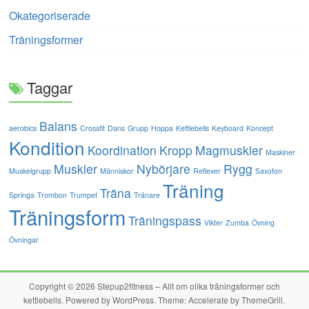
Okategoriserade
Träningsformer
Taggar
Balans
aerobics
Crossfit
Dans
Grupp
Hoppa
Kettlebells
Keyboard
Koncept
Kondition
Koordination
Kropp
Magmuskler
Maskiner
Muskler
Nybörjare
Rygg
Muskelgrupp
Människor
Reflexer
Saxofon
Träning
Träna
Springa
Trombon
Trumpet
Tränare
Träningsform
Träningspass
Vikter
Zumba
Övning
Övningar
Copyright © 2026
Stepup2fitness – Allt om olika träningsformer och
kettlebells
. Powered by
WordPress
. Theme: Accelerate by
ThemeGrill
.