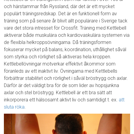
och härstammar från Ryssland, där det är ett mycket
populärt träningsredskap. Det är en funktionell form av
träning som på senare år blivit allt populärare i Sverige tack
vare det stora intresset för Crossfit. Träning med Kettlebell
aktiverar både muskulära och kardiovaskulära systemen via
de flexibla helkroppsövningarna. Då träningsformen
fokuserar mycket på balans, koordination, uthållighet såväl
som styrka och rörlighet så aktiveras hela kroppen.
Kettlebellövningar motverkar effektivt åkommor som
föranleds av ett inaktivt liv. Övningarna med Kettlebells
förbättrar stabilitet och rörlighet i såväl bröstrygg och axlar.
Därför är det väldigt bra för de som lider av hopsjunkna
axlar och stel bröstrygg. Kettlebell är ett bra sätt att
inkorporera ett hälsosamt aktivt liv och samtidigt t. ex.
att
sluta röka
.