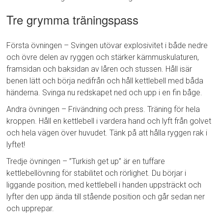
Tre grymma träningspass
Första övningen – Svingen utövar explosivitet i både nedre
och övre delen av ryggen och stärker kärnmuskulaturen,
framsidan och baksidan av låren och stussen. Håll isär
benen lätt och börja nedifrån och håll kettlebell med båda
händerna. Svinga nu redskapet ned och upp i en fin båge.
Andra övningen – Frivändning och press. Träning för hela
kroppen. Håll en kettlebell i vardera hand och lyft från golvet
och hela vägen över huvudet. Tänk på att hålla ryggen rak i
lyftet!
Tredje övningen – ”Turkish get up” är en tuffare
kettlebellövning för stabilitet och rörlighet. Du börjar i
liggande position, med kettlebell i handen uppsträckt och
lyfter den upp ända till stående position och går sedan ner
och upprepar.