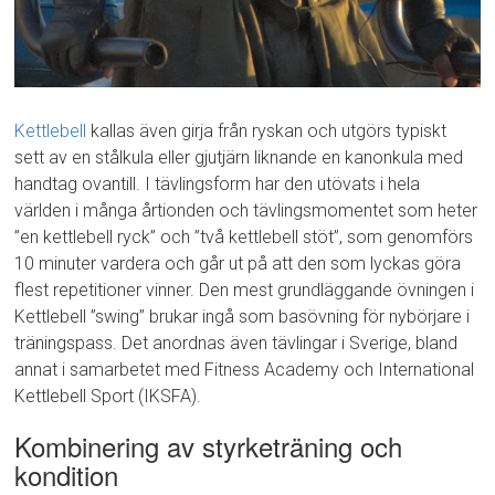
Kettlebell
kallas även girja från ryskan och utgörs typiskt
sett av en stålkula eller gjutjärn liknande en kanonkula med
handtag ovantill. I tävlingsform har den utövats i hela
världen i många årtionden och tävlingsmomentet som heter
”en kettlebell ryck” och ”två kettlebell stöt”, som genomförs
10 minuter vardera och går ut på att den som lyckas göra
flest repetitioner vinner. Den mest grundläggande övningen i
Kettlebell ”swing” brukar ingå som basövning för nybörjare i
träningspass. Det anordnas även tävlingar i Sverige, bland
annat i samarbetet med Fitness Academy och International
Kettlebell Sport (IKSFA).
Kombinering av styrketräning och
kondition