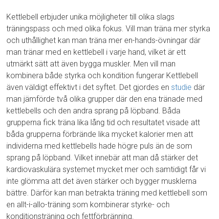
Kettlebell erbjuder unika möjligheter till olika slags
träningspass och med olika fokus. Vill man träna mer styrka
och uthållighet kan man träna mer en-hands-övningar där
man tränar med en kettlebell i varje hand, vilket är ett
utmärkt sätt att även bygga muskler. Men vill man
kombinera både styrka och kondition fungerar Kettlebell
även väldigt effektivt i det syftet. Det gjordes en
studie
där
man jämförde två olika grupper där den ena tränade med
kettlebells och den andra sprang på löpband. Båda
grupperna fick träna lika lång tid och resultatet visade att
båda grupperna förbrände lika mycket kalorier men att
individerna med kettlebells hade högre puls än de som
sprang på löpband. Vilket innebär att man då stärker det
kardiovaskulära systemet mycket mer och samtidigt får vi
inte glömma att det även stärker och bygger musklerna
bättre. Därför kan man betrakta träning med kettlebell som
en allt-i-allo-träning som kombinerar styrke- och
konditionsträning och fettförbränning.