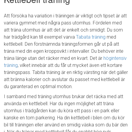
Att försöka ha variation i träningen är viktigt och tipset är att
variera gymmet med några pass utomhus. Fördelen med
att träna utomhus är att det är enkelt och smidigt. Du som
har trädgård kan till exempel varva
Tabata träning
med
kettlebell. Den förstnämnda träningsformen går ut på att
träna med din egen kroppsvikt i intervaller. Du behöver inte
träna länge utan det räcker med en kvart. Det är
högintensiv
träning
, vilket innebär att du får ut mycket även ett kortare
träningspass. Tabita träning är en riktig värsting när det gäller
att bränna kalorier och avslutar du passet med kettlebell är
du garanterad en optimal motion.
I samband med träning utomhus brukar det räcka med att
använda en kettlebell. Har du ingen möjlighet att träna
utomhus i trädgården kan du köra ett pass i en park eller
kanske en tom parkering. Ha din kettlebell i bilen om du kör
bil till träningen eller använd en smidig väska som du bär den
i. När du tränar med kettlebell får du snabbt hög puls.