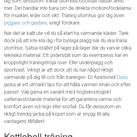
dig som dessutom tränar utomhus boostas hälsan ännu
mer. Det handlar inte bara om de direkta motionsfördelarna
för muskler, leder och vikt. Träning utomhus gör dig även
piggare och gladare
, enligt forskare.
När det är kallt ute vill du så klart ha värmande kläder. Tänk
dock på att inte klä dig i för bylsiga plagg när du ska träna
utomhus. Satsa istället på lager-på-lager där du varvar olika
tekniska material. Ett underställ som du exempelvis har en
kroppstight träningströja över. Eller underplagg och
sportväst. Viktigt är att dock att du har något riktigt
värmande på dig till och från träningen. En funktionell
Duno
jacka är ett utmärkt tips för att hålla värmen innan och efter
passet. Välj gärna en variant med högteknologiskt
vattenavstötande material för att garantera värme och
komfort även vid regn eller snöfall. Du får dessutom en
riktigt trendig jacka på köpet som är snygg till alla
vardagens tillfällen!
Kettlebell träning