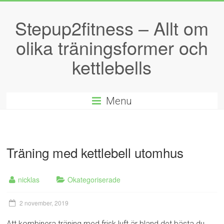
Stepup2fitness – Allt om
olika träningsformer och
kettlebells
Menu
Träning med kettlebell utomhus
nicklas
Okategoriserade
2 november, 2019
Att kombinera träning med frisk luft är bland det bästa du