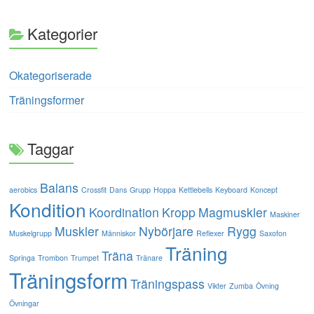
Kategorier
Okategoriserade
Träningsformer
Taggar
Balans
aerobics
Crossfit
Dans
Grupp
Hoppa
Kettlebells
Keyboard
Koncept
Kondition
Koordination
Kropp
Magmuskler
Maskiner
Muskler
Nybörjare
Rygg
Muskelgrupp
Människor
Reflexer
Saxofon
Träning
Träna
Springa
Trombon
Trumpet
Tränare
Träningsform
Träningspass
Vikter
Zumba
Övning
Övningar