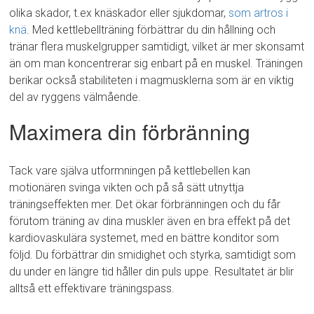
olika skador, t.ex knäskador eller sjukdomar,
som artros i
knä
. Med kettlebellträning förbättrar du din hållning och
tränar flera muskelgrupper samtidigt, vilket är mer skonsamt
än om man koncentrerar sig enbart på en muskel. Träningen
berikar också stabiliteten i magmusklerna som är en viktig
del av ryggens välmående.
Maximera din förbränning
Tack vare själva utformningen på kettlebellen kan
motionären svinga vikten och på så sätt utnyttja
träningseffekten mer. Det ökar förbränningen och du får
förutom träning av dina muskler även en bra effekt på det
kardiovaskulära systemet, med en bättre konditor som
följd. Du förbättrar din smidighet och styrka, samtidigt som
du under en längre tid håller din puls uppe. Resultatet är blir
alltså ett effektivare träningspass.