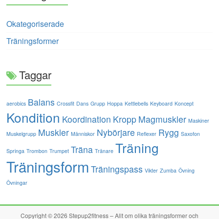
Okategoriserade
Träningsformer
Taggar
Balans
aerobics
Crossfit
Dans
Grupp
Hoppa
Kettlebells
Keyboard
Koncept
Kondition
Koordination
Kropp
Magmuskler
Maskiner
Muskler
Nybörjare
Rygg
Muskelgrupp
Människor
Reflexer
Saxofon
Träning
Träna
Springa
Trombon
Trumpet
Tränare
Träningsform
Träningspass
Vikter
Zumba
Övning
Övningar
Copyright © 2026
Stepup2fitness – Allt om olika träningsformer och