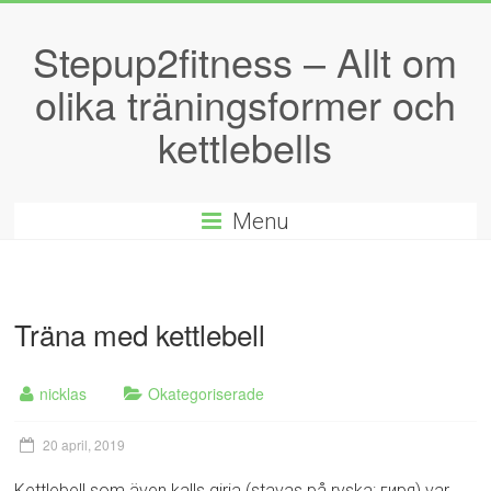
Stepup2fitness – Allt om
olika träningsformer och
kettlebells
Menu
Träna med kettlebell
nicklas
Okategoriserade
20 april, 2019
Kettlebell som även kalls girja (stavas på ryska: гиря) var