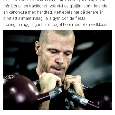
från början en traditionell rysk vikt av gjutjärn som liknande
en kanonkula med handtag. Kettlebells har på senare år
blivit ett allmänt inslag i alla gym och de flesta
träningsanläggningar har ett eget hörn med olika viktklasser.